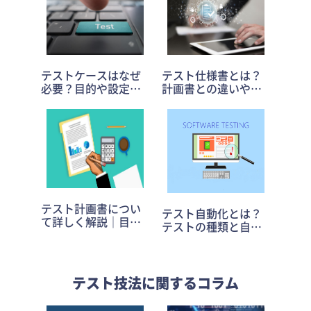
テストケースはなぜ
テスト仕様書とは？
必要？目的や設定す
計画書との違いや項
る項目を詳しく解説
目・書き方のポイン
トを解説
テスト計画書につい
テスト自動化とは？
て詳しく解説｜目的
テストの種類と自動
や記載方法・作成の
化のメリット＆デメ
ポイントも
リット
テスト技法に関するコラム