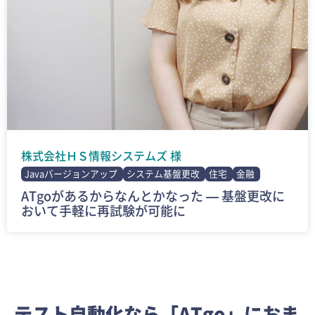
株式会社ＨＳ情報システムズ 様
Javaバージョンアップ
システム基盤更改
住宅
金融
ATgoがあるからなんとかなった — 基盤更改に
おいて手軽に再試験が可能に
テスト自動化なら「ATgo」におま