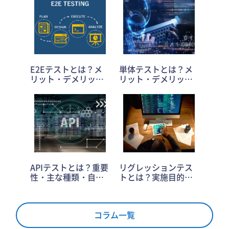
E2Eテストとは？メ
単体テストとは？メ
リット・デメリット
リット・デメリット
と実施方法を解説
と手法から3つの注意
点まで
APIテストとは？重要
リグレッションテス
性・主な種類・自動
トとは？実施目的や
化のメリットとポイ
自動化のメリット・
ントも
注意点も
コラム一覧