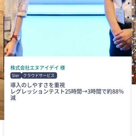
株式会社エヌアイデイ 様
SIer
クラウドサービス
導入のしやすさを重視
レグレッションテスト25時間→3時間で約88％
減