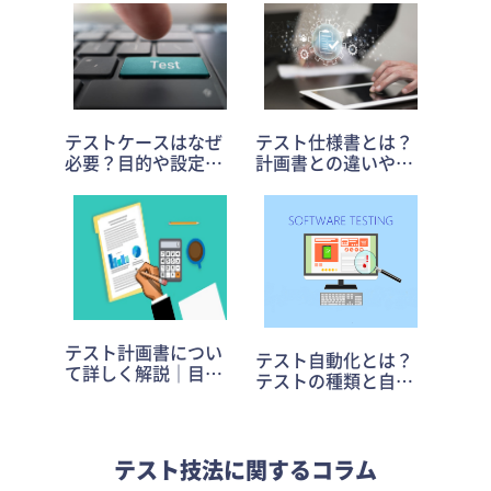
テストケースはなぜ
テスト仕様書とは？
必要？目的や設定す
計画書との違いや項
る項目を詳しく解説
目・書き方のポイン
トを解説
テスト計画書につい
テスト自動化とは？
て詳しく解説｜目的
テストの種類と自動
や記載方法・作成の
化のメリット＆デメ
ポイントも
リット
テスト技法に関するコラム